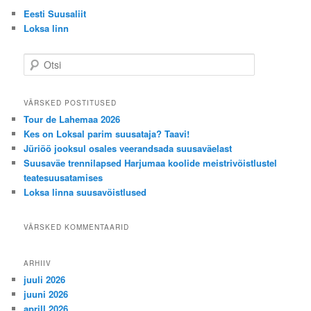
Eesti Suusaliit
Loksa linn
O
t
s
i
VÄRSKED POSTITUSED
Tour de Lahemaa 2026
Kes on Loksal parim suusataja? Taavi!
Jüriöö jooksul osales veerandsada suusaväelast
Suusaväe trennilapsed Harjumaa koolide meistrivõistlustel
teatesuusatamises
Loksa linna suusavõistlused
VÄRSKED KOMMENTAARID
ARHIIV
juuli 2026
juuni 2026
aprill 2026