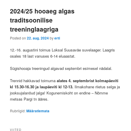
ü
2024/25 hooaeg algas
traditsoonilise
treeninglaagriga
Posted on
22. aug. 2024
by
erti
12.-16. augustini toimus Loksal Suusaväe suvelaager. Laagris
osales 18 last vanuses 6-14 eluaastat.
Sügishooaja treeningud algavad septembri esimesel nädalal.
Trennid hakkavad toimuma
alates 4. septembrist kolmapäeviti
kl 15.30-16.30 ja laupäeviti kl 12-13.
Ilmakohane riietus selga ja
jooksujalanõud jalga! Kogunemiskoht on endine – Nõmme
metsas Pargi tn ääres.
Rubriigid:
Määratlemata
VIITED