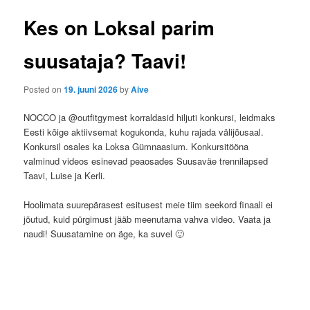
ü
s
t
Kes on Loksal parim
n
a
suusataja? Taavi!
v
i
Posted on
19. juuni 2026
by
Aive
g
a
NOCCO ja @outfitgymest korraldasid hiljuti konkursi, leidmaks
t
Eesti kõige aktiivsemat kogukonda, kuhu rajada välijõusaal.
i
Konkursil osales ka Loksa Gümnaasium. Konkursitööna
o
valminud videos esinevad peaosades Suusaväe trennilapsed
n
Taavi, Luise ja Kerli.
Hoolimata suurepärasest esitusest meie tiim seekord finaali ei
jõutud, kuid pürgimust jääb meenutama vahva video. Vaata ja
naudi! Suusatamine on äge, ka suvel 🙂