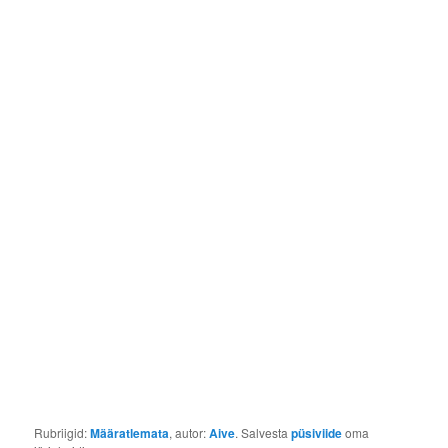
Rubriigid:
Määratlemata
, autor:
Aive
. Salvesta
püsiviide
oma