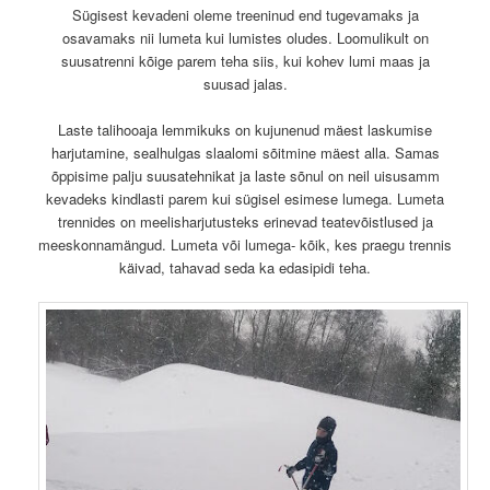
Sügisest kevadeni oleme treeninud end tugevamaks ja
osavamaks nii lumeta kui lumistes oludes. Loomulikult on
suusatrenni kõige parem teha siis, kui kohev lumi maas ja
suusad jalas.
Laste talihooaja lemmikuks on kujunenud mäest laskumise
harjutamine, sealhulgas slaalomi sõitmine mäest alla. Samas
õppisime palju suusatehnikat ja laste sõnul on neil uisusamm
kevadeks kindlasti parem kui sügisel esimese lumega. Lumeta
trennides on meelisharjutusteks erinevad teatevõistlused ja
meeskonnamängud. Lumeta või lumega- kõik, kes praegu trennis
käivad, tahavad seda ka edasipidi teha.