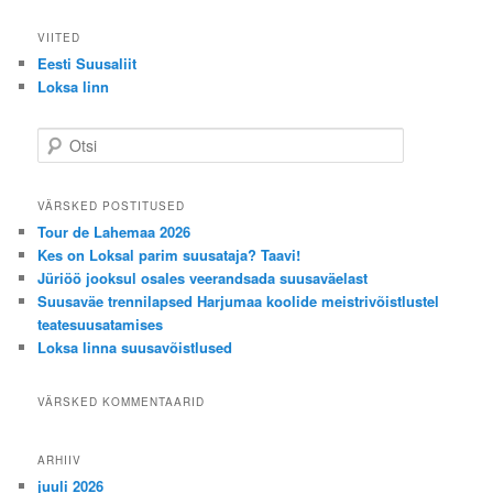
VIITED
Eesti Suusaliit
Loksa linn
O
t
s
i
VÄRSKED POSTITUSED
Tour de Lahemaa 2026
Kes on Loksal parim suusataja? Taavi!
Jüriöö jooksul osales veerandsada suusaväelast
Suusaväe trennilapsed Harjumaa koolide meistrivõistlustel
teatesuusatamises
Loksa linna suusavõistlused
VÄRSKED KOMMENTAARID
ARHIIV
juuli 2026