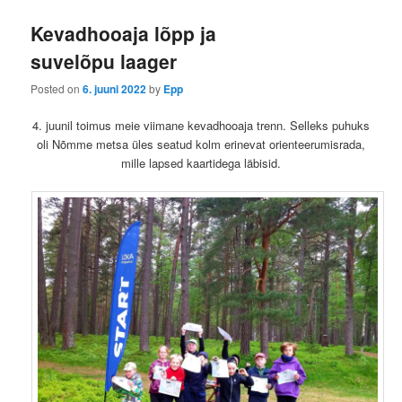
ü
Kevadhooaja lõpp ja
suvelõpu laager
Posted on
6. juuni 2022
by
Epp
4. juunil toimus meie viimane kevadhooaja trenn. Selleks puhuks
oli Nõmme metsa üles seatud kolm erinevat orienteerumisrada,
mille lapsed kaartidega läbisid.