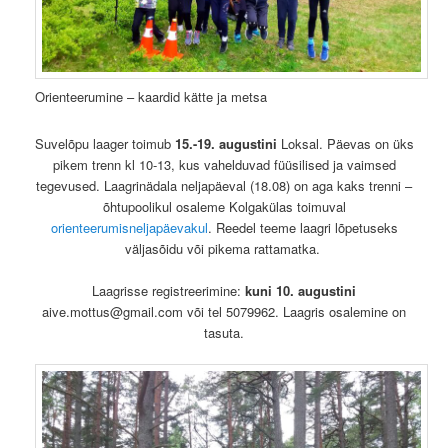
Orienteerumine – kaardid kätte ja metsa
Suvelõpu laager toimub
15.-19. augustini
Loksal. Päevas on üks
pikem trenn kl 10-13, kus vahelduvad füüsilised ja vaimsed
tegevused. Laagrinädala neljapäeval (18.08) on aga kaks trenni –
õhtupoolikul osaleme Kolgakülas toimuval
orienteerumisneljapäevakul
. Reedel teeme laagri lõpetuseks
väljasõidu või pikema rattamatka.
Laagrisse registreerimine:
kuni 10.
augustini
aive.mottus@gmail.com või tel 5079962. Laagris osalemine on
tasuta.